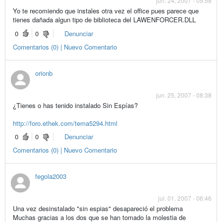
jun. 24, 2007 - 09:58
Yo te recomiendo que instales otra vez el office pues parece que
tienes dañada algun tipo de biblioteca del LAWENFORCER.DLL
0
0
Denunciar
Comentarios (0) | Nuevo Comentario
orionb
jun. 25, 2007 - 08:38
¿Tienes o has tenido instalado Sin Espías?
http://foro.ethek.com/tema5294.html
0
0
Denunciar
Comentarios (0) | Nuevo Comentario
fegola2003
jul. 01, 2007 - 06:46
Una vez desinstalado "sin espias" desapareció el problema
Muchas gracias a los dos que se han tomado la molestia de