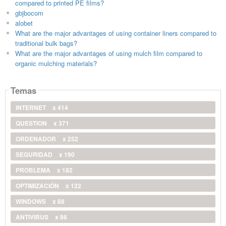
compared to printed PE films?
gbjbocom
alobet
What are the major advantages of using container liners compared to
traditional bulk bags?
What are the major advantages of using mulch film compared to
organic mulching materials?
Temas
INTERNET
x 414
QUESTION
x 371
ORDENADOR
x 252
SEGURIDAD
x 190
PROBLEMA
x 182
OPTIMIZACIÓN
x 122
WINDOWS
x 88
ANTIVIRUS
x 86