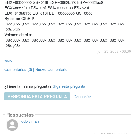
EBX=00000000 SS=016f ESP=0062fa78 EBP=0062faa8
ECX=ca57ff10 DS=016f ESI=10039100 FS=629f
EDX=816b8130 ES=016f EDI=00000000 GS=0000
Bytes en CS:EIP:
,02x ,02x ,02x ,02x ,02x ,02x ,02x ,02x ,02x ,02x ,02x ,02x ,02x ,02x
,02x ,02x
Volcado de pila:
,08x ,08x ,08x ,08x ,08x ,08x ,08x ,08x ,08x ,08x ,08x ,08x ,08x ,08x
,08x ,08x
jun. 23, 2007 - 08:30
word
Comentarios (0) | Nuevo Comentario
¿Tiene la misma pregunta?
Siga esta pregunta
RESPONDA ESTA PREGUNTA
Denunciar
Respuestas
cubiviman