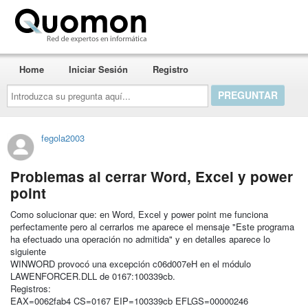
Quomon.es
Home
Iniciar Sesión
Registro
Introduzca
su
pregunta
aquí...
fegola2003
Problemas al cerrar Word, Excel y power
point
Como solucionar que: en Word, Excel y power point me funciona
perfectamente pero al cerrarlos me aparece el mensaje "Este programa
ha efectuado una operación no admitida" y en detalles aparece lo
siguiente
WINWORD provocó una excepción c06d007eH en el módulo
LAWENFORCER.DLL de 0167:100339cb.
Registros:
EAX=0062fab4 CS=0167 EIP=100339cb EFLGS=00000246