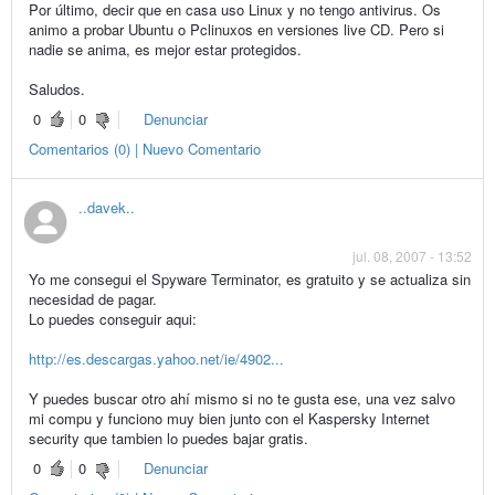
Por último, decir que en casa uso Linux y no tengo antivirus. Os
animo a probar Ubuntu o Pclinuxos en versiones live CD. Pero si
nadie se anima, es mejor estar protegidos.
Saludos.
0
0
Denunciar
Comentarios (0) | Nuevo Comentario
..davek..
jul. 08, 2007 - 13:52
Yo me consegui el Spyware Terminator, es gratuito y se actualiza sin
necesidad de pagar.
Lo puedes conseguir aqui:
http://es.descargas.yahoo.net/ie/4902...
Y puedes buscar otro ahí mismo si no te gusta ese, una vez salvo
mi compu y funciono muy bien junto con el Kaspersky Internet
security que tambien lo puedes bajar gratis.
0
0
Denunciar