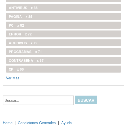
ANTIVIRUS
x 86
PAGINA
x 85
PC
x 82
ERROR
x 72
ARCHIVOS
x 72
PROGRAMAS
x 71
CONTRASEÑA
x 67
XP
x 66
Ver Más
Buscar...
Home
|
Condiciones Generales
|
Ayuda