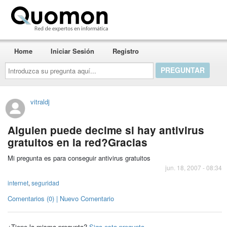
Quomon.es
Home
Iniciar Sesión
Registro
Introduzca
su
pregunta
aquí...
vitraldj
Alguien puede decime si hay antivirus
gratuitos en la red?Gracias
Mi pregunta es para conseguir antivirus gratuitos
jun. 18, 2007 - 08:34
internet
,
seguridad
Comentarios (0) | Nuevo Comentario
¿Tiene la misma pregunta?
Siga esta pregunta