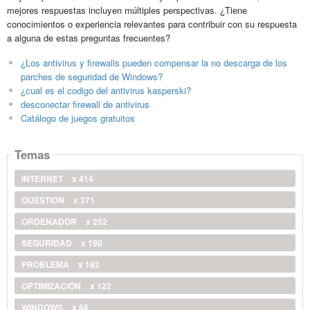
mejores respuestas incluyen múltiples perspectivas. ¿Tiene
conocimientos o experiencia relevantes para contribuir con su respuesta
a alguna de estas preguntas frecuentes?
¿Los antivirus y firewalls pueden compensar la no descarga de los
parches de seguridad de Windows?
¿cual es el codigo del antivirus kasperski?
desconectar firewall de antivirus
Catálogo de juegos gratuitos
Temas
INTERNET
x 414
QUESTION
x 371
ORDENADOR
x 252
SEGURIDAD
x 190
PROBLEMA
x 182
OPTIMIZACIÓN
x 122
WINDOWS
x 88