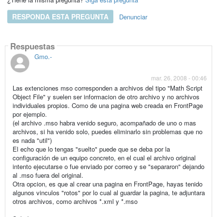
RESPONDA ESTA PREGUNTA
Denunciar
Respuestas
Gmo.-
mar. 26, 2008 - 00:46
Las extenciones mso corresponden a archivos del tipo "Math Script
Object File" y suelen ser informacion de otro archivo y no archivos
individuales propios. Como de una pagina web creada en FrontPage
por ejemplo.
(el archivo .mso habra venido seguro, acompañado de uno o mas
archivos, si ha venido solo, puedes eliminarlo sin problemas que no
es nada "util")
El echo que lo tengas "suelto" puede que se deba por la
configuración de un equipo concreto, en el cual el archivo original
intento ejecutarse o fue enviado por correo y se "separaron" dejando
al .mso fuera del original.
Otra opcion, es que al crear una pagina en FrontPage, hayas tenido
algunos vinculos "rotos" por lo cual al guardar la pagina, te adjuntara
otros archivos, como archivos *.xml y *.mso