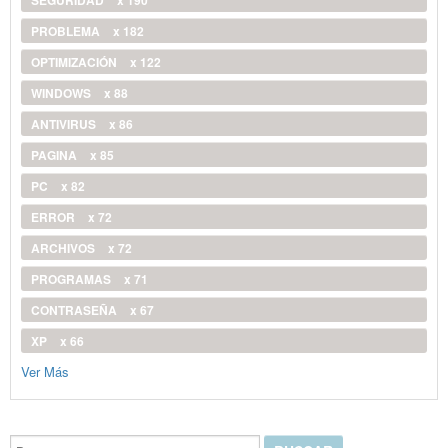
SEGURIDAD
x 190
PROBLEMA
x 182
OPTIMIZACIÓN
x 122
WINDOWS
x 88
ANTIVIRUS
x 86
PAGINA
x 85
PC
x 82
ERROR
x 72
ARCHIVOS
x 72
PROGRAMAS
x 71
CONTRASEÑA
x 67
XP
x 66
Ver Más
Buscar...