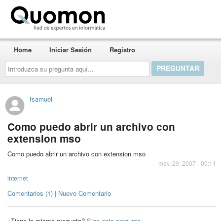
Quomon.es
Home
Iniciar Sesión
Registro
Introduzca
su
pregunta
aquí...
fsamuel
Como puedo abrir un archivo con
extension mso
Como puedo abrir un archivo con extension mso
may. 29, 2007 - 00:11
internet
Comentarios (1) | Nuevo Comentario
¿Tiene la misma pregunta?
Siga esta pregunta