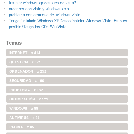
Instalar windows xp despues de vista?
crear res con vista y windows xp :(
problema con arranque del windows vista
Tengo instalado Windows XPDeseo instalar Windows Vista. Esto es
posible?Tengo los CDs Win-Vista
Temas
INTERNET
x 414
QUESTION
x 371
ORDENADOR
x 252
SEGURIDAD
x 190
PROBLEMA
x 182
OPTIMIZACIÓN
x 122
WINDOWS
x 88
ANTIVIRUS
x 86
PAGINA
x 85