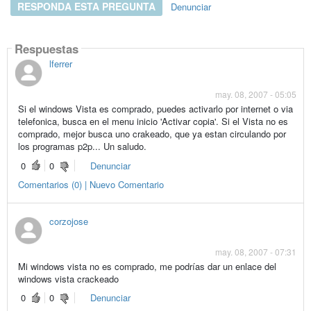
RESPONDA ESTA PREGUNTA
Denunciar
Respuestas
lferrer
may. 08, 2007 - 05:05
Si el windows Vista es comprado, puedes activarlo por internet o via
telefonica, busca en el menu inicio 'Activar copia'. Si el Vista no es
comprado, mejor busca uno crakeado, que ya estan circulando por
los programas p2p... Un saludo.
0
0
Denunciar
Comentarios (0) | Nuevo Comentario
corzojose
may. 08, 2007 - 07:31
Mi windows vista no es comprado, me podrías dar un enlace del
windows vista crackeado
0
0
Denunciar