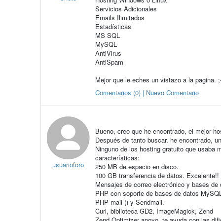
Servicios Adicionales
Emails Ilimitados
Estadísticas
MS SQL
MySQL
AntiVirus
AntiSpam
Mejor que le eches un vistazo a la pagina. ;
Comentarios (0) | Nuevo Comentario
Bueno, creo que he encontrado, el mejor hos
Después de tanto buscar, he encontrado, un 
Ninguno de los hosting gratuito que usaba m
características:
usuarioforo
250 MB de espacio en disco.
100 GB transferencia de datos. Excelente!!
Mensajes de correo electrónico y bases de 
PHP con soporte de bases de datos MySQL ¡
PHP mail () y Sendmail.
Curl, biblioteca GD2, ImageMagick, Zend
Zend Optimizer apoyo, te ayuda con las dif