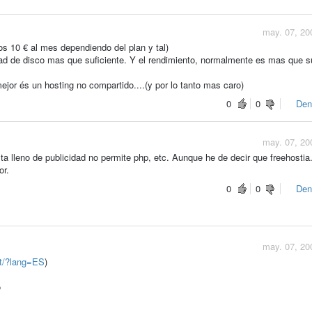
may. 07, 20
s 10 € al mes dependiendo del plan y tal)
d de disco mas que suficiente. Y el rendimiento, normalmente es mas que su
ejor és un hosting no compartido....(y por lo tanto mas caro)
0
0
Den
may. 07, 20
ta lleno de publicidad no permite php, etc. Aunque he de decir que freehosti
or.
0
0
Den
may. 07, 20
.it/?lang=ES
)
o