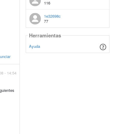
116
1e32698c
77
Herramientas
Ayuda
unciar
08 - 14:54
iguientes