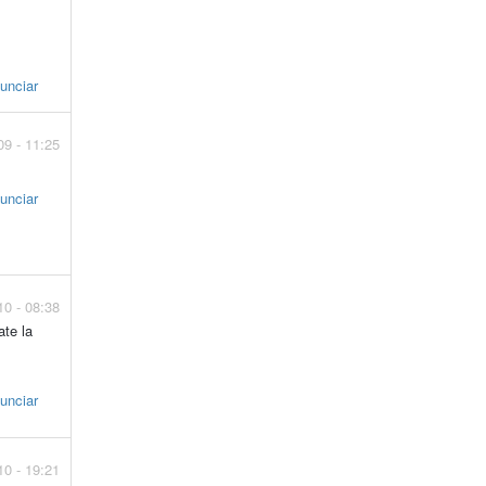
unciar
09 - 11:25
unciar
10 - 08:38
ate la
unciar
10 - 19:21