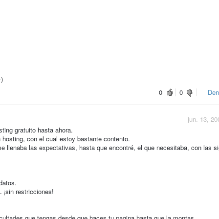
-)
0
0
Den
jun. 13, 20
ting gratuito hasta ahora.
hosting, con el cual estoy bastante contento.
e llenaba las expectativas, hasta que encontré, el que necesitaba, con las s
datos.
sin restricciones!
icultades que tengas desde que haces tu pagina hasta que la montas.