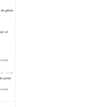
d de ganar
ser un
unciar
10 - 12:05
de poner
unciar