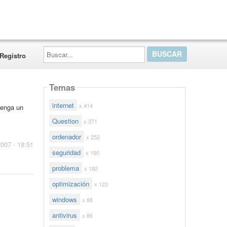
Buscar...
Registro
Temas
internet
x 414
tenga un
Question
x 371
ordenador
x 252
2007 - 18:51
seguridad
x 190
problema
x 182
optimización
x 122
windows
x 88
antivirus
x 86