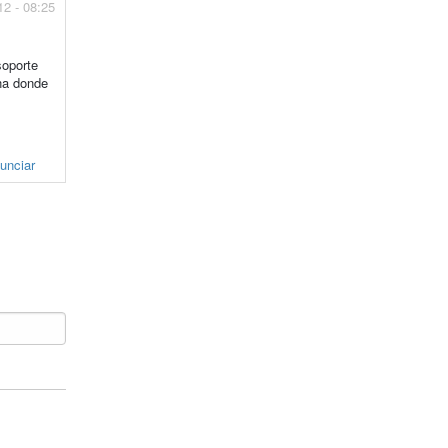
12 - 08:25
soporte
ina donde
unciar