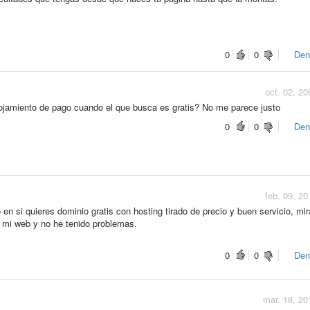
0
0
Den
oct. 02, 20
ojamiento de pago cuando el que busca es gratis? No me parece justo
0
0
Den
feb. 09, 20
en si quieres dominio gratis con hosting tirado de precio y buen servicio, mir
n mi web y no he tenido problemas.
0
0
Den
mar. 18, 20