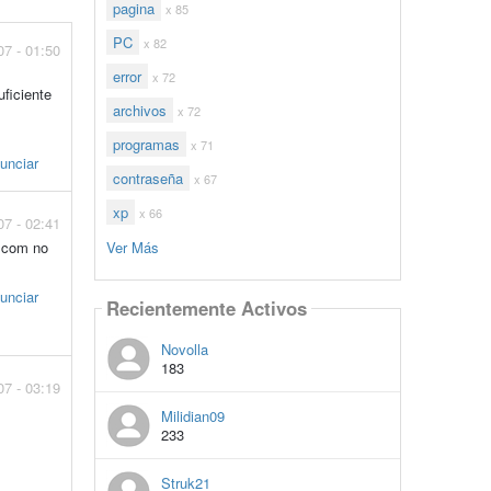
pagina
x 85
PC
x 82
07 - 01:50
error
x 72
ficiente
archivos
x 72
programas
x 71
unciar
contraseña
x 67
xp
x 66
07 - 02:41
a.com no
Ver Más
unciar
Recientemente Activos
Novolla
183
07 - 03:19
Milidian09
233
Struk21