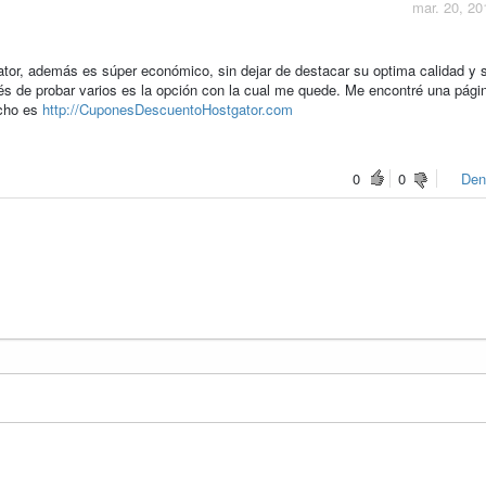
mar. 20, 20
ator, además es súper económico, sin dejar de destacar su optima calidad y 
ués de probar varios es la opción con la cual me quede. Me encontré una pág
ucho es
http://CuponesDescuentoHostgator.com
0
0
Den