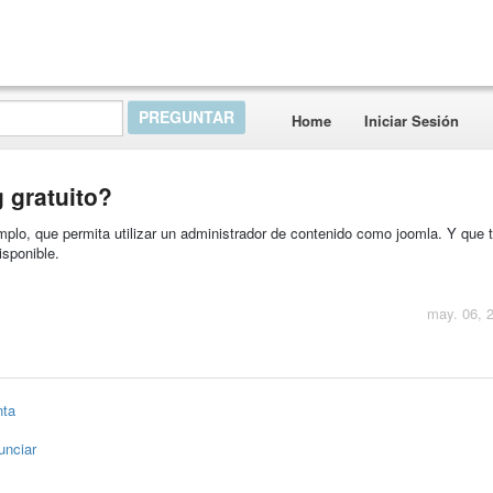
Home
Iniciar Sesión
 gratuito?
plo, que permita utilizar un administrador de contenido como joomla. Y que 
isponible.
may. 06, 
nta
unciar