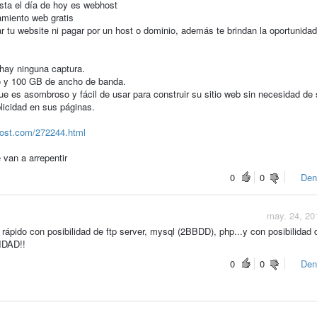
asta el día de hoy es webhost
amiento web gratis
 tu website ni pagar por un host o dominio, además te brindan la oportunida
 hay ninguna captura.
o y 100 GB de ancho de banda.
ue es asombroso y fácil de usar para construir su sitio web sin necesidad de 
licidad en sus páginas.
ost.com/272244.html
 van a arrepentir
0
0
Den
may. 24, 20
 rápido con posibilidad de ftp server, mysql (2BBDD), php...y con posibilidad 
IDAD!!
0
0
Den