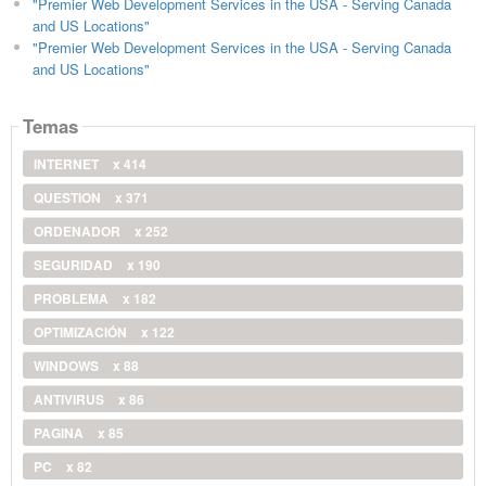
"Premier Web Development Services in the USA - Serving Canada
and US Locations"
"Premier Web Development Services in the USA - Serving Canada
and US Locations"
Temas
INTERNET
x 414
QUESTION
x 371
ORDENADOR
x 252
SEGURIDAD
x 190
PROBLEMA
x 182
OPTIMIZACIÓN
x 122
WINDOWS
x 88
ANTIVIRUS
x 86
PAGINA
x 85
PC
x 82