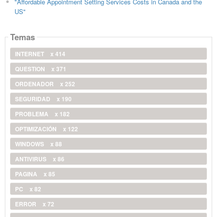
"Affordable Appointment Setting Services Costs in Canada and the
US"
Temas
INTERNET
x 414
QUESTION
x 371
ORDENADOR
x 252
SEGURIDAD
x 190
PROBLEMA
x 182
OPTIMIZACIÓN
x 122
WINDOWS
x 88
ANTIVIRUS
x 86
PAGINA
x 85
PC
x 82
ERROR
x 72