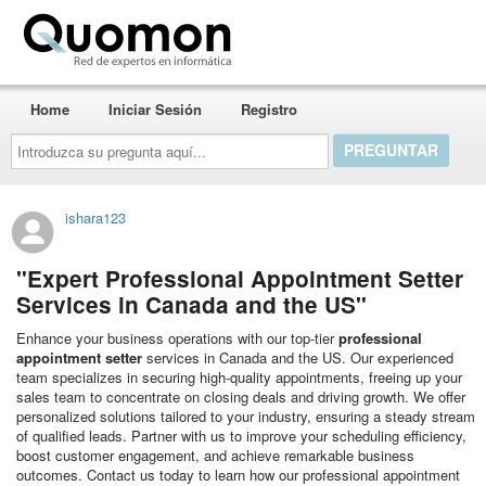
Quomon.es
Home
Iniciar Sesión
Registro
Introduzca
su
pregunta
aquí...
ishara123
"Expert Professional Appointment Setter
Services in Canada and the US"
Enhance your business operations with our top-tier
professional
appointment setter
services in Canada and the US. Our experienced
team specializes in securing high-quality appointments, freeing up your
sales team to concentrate on closing deals and driving growth. We offer
personalized solutions tailored to your industry, ensuring a steady stream
of qualified leads. Partner with us to improve your scheduling efficiency,
boost customer engagement, and achieve remarkable business
outcomes. Contact us today to learn how our professional appointment