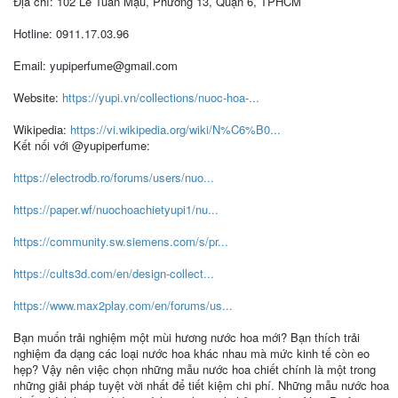
Địa chỉ: 102 Lê Tuấn Mậu, Phường 13, Quận 6, TPHCM
Hotline: 0911.17.03.96
Email: yupiperfume@gmail.com
Website:
https://yupi.vn/collections/nuoc-hoa-...
Wikipedia:
https://vi.wikipedia.org/wiki/N%C6%B0...
Kết nối với @yupiperfume:
https://electrodb.ro/forums/users/nuo...
https://paper.wf/nuochoachietyupi1/nu...
https://community.sw.siemens.com/s/pr...
https://cults3d.com/en/design-collect...
https://www.max2play.com/en/forums/us...
Bạn muốn trải nghiệm một mùi hương nước hoa mới? Bạn thích trải
nghiệm đa dạng các loại nước hoa khác nhau mà mức kinh tế còn eo
hẹp? Vậy nên việc chọn những mẫu nước hoa chiết chính là một trong
những giải pháp tuyệt vời nhất để tiết kiệm chi phí. Những mẫu nước hoa