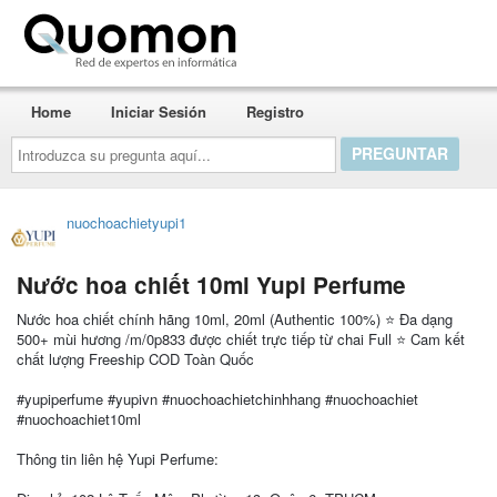
Quomon.es
Home
Iniciar Sesión
Registro
Introduzca
su
pregunta
aquí...
nuochoachietyupi1
Nước hoa chiết 10ml Yupi Perfume
Nước hoa chiết chính hãng 10ml, 20ml (Authentic 100%) ⭐ Đa dạng
500+ mùi hương /m/0p833 được chiết trực tiếp từ chai Full ⭐ Cam kết
chất lượng Freeship COD Toàn Quốc
#yupiperfume #yupivn #nuochoachietchinhhang #nuochoachiet
#nuochoachiet10ml
Thông tin liên hệ Yupi Perfume: