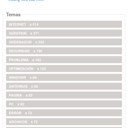
Temas
INTERNET
x 414
QUESTION
x 371
ORDENADOR
x 252
SEGURIDAD
x 190
PROBLEMA
x 182
OPTIMIZACIÓN
x 122
WINDOWS
x 88
ANTIVIRUS
x 86
PAGINA
x 85
PC
x 82
ERROR
x 72
ARCHIVOS
x 72