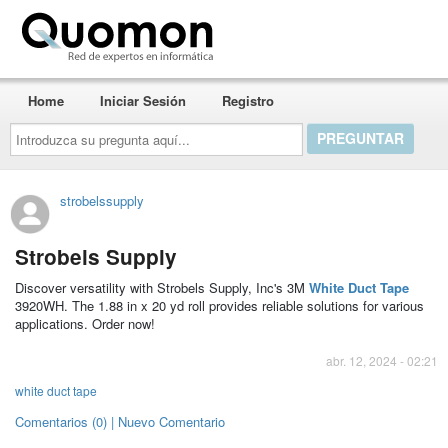
Quomon.es
Home
Iniciar Sesión
Registro
Introduzca
su
pregunta
aquí...
strobelssupply
Strobels Supply
Discover versatility with Strobels Supply, Inc's 3M
White Duct Tape
3920WH. The 1.88 in x 20 yd roll provides reliable solutions for various
applications. Order now!
abr. 12, 2024 - 02:21
white duct tape
Comentarios (0) | Nuevo Comentario