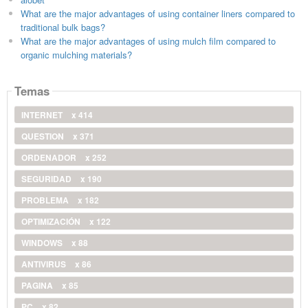
What are the major advantages of using container liners compared to
traditional bulk bags?
What are the major advantages of using mulch film compared to
organic mulching materials?
Temas
INTERNET
x 414
QUESTION
x 371
ORDENADOR
x 252
SEGURIDAD
x 190
PROBLEMA
x 182
OPTIMIZACIÓN
x 122
WINDOWS
x 88
ANTIVIRUS
x 86
PAGINA
x 85
PC
x 82