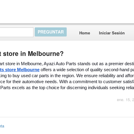
Home
Iniciar Sesión
t store in Melbourne?
art store in Melbourne, Ayazi Auto Parts stands out as a premier desti
rts store Melbourne
offers a wide selection of quality second-hand pa
ing to buy used car parts in the region. We ensure reliability and afford
rce for their automotive needs. With a commitment to customer satisf
arts excels as the top choice for discerning individuals seeking reli
ene. 15, 
nta