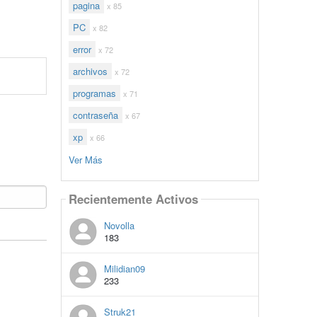
pagina
x 85
PC
x 82
error
x 72
archivos
x 72
programas
x 71
contraseña
x 67
xp
x 66
Ver Más
Recientemente Activos
Novolla
183
Milidian09
233
Struk21