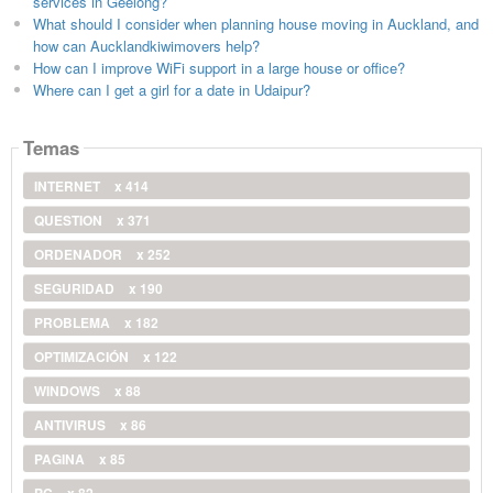
services in Geelong?
What should I consider when planning house moving in Auckland, and
how can Aucklandkiwimovers help?
How can I improve WiFi support in a large house or office?
Where can I get a girl for a date in Udaipur?
Temas
INTERNET
x 414
QUESTION
x 371
ORDENADOR
x 252
SEGURIDAD
x 190
PROBLEMA
x 182
OPTIMIZACIÓN
x 122
WINDOWS
x 88
ANTIVIRUS
x 86
PAGINA
x 85
PC
x 82