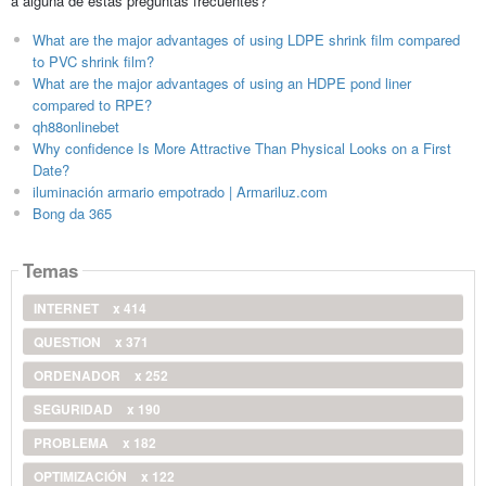
a alguna de estas preguntas frecuentes?
What are the major advantages of using LDPE shrink film compared
to PVC shrink film?
What are the major advantages of using an HDPE pond liner
compared to RPE?
qh88onlinebet
Why confidence Is More Attractive Than Physical Looks on a First
Date?
iluminación armario empotrado | Armariluz.com
Bong da 365
Temas
INTERNET
x 414
QUESTION
x 371
ORDENADOR
x 252
SEGURIDAD
x 190
PROBLEMA
x 182
OPTIMIZACIÓN
x 122