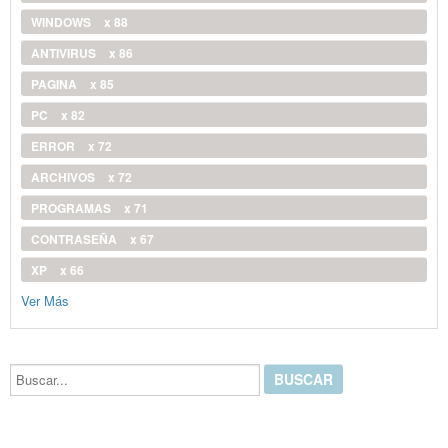
WINDOWS
x 88
ANTIVIRUS
x 86
PAGINA
x 85
PC
x 82
ERROR
x 72
ARCHIVOS
x 72
PROGRAMAS
x 71
CONTRASEÑA
x 67
XP
x 66
Ver Más
Buscar...