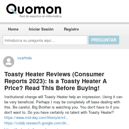
Quomon.es
Home
Iniciar Sesión
Registro
Introduzca
su
pregunta
aquí...
vsarhtda
Toasty Heater Reviews (Consumer
Reports 2023): Is a Toasty Heater A
Price? Read This Before Buying!
Institutional change will Toasty Heater help an impression. Using it can
be very beneficial. Perhaps I may be completely off base dealing with
this. Be careful, Big Brother is watching you. You don't have to if you
don't want to. Do you have certainly no talent with Toasty Heater?
https://www.mid-day.com/lifestyle/inf...
https://colab.research.google.com/dri...