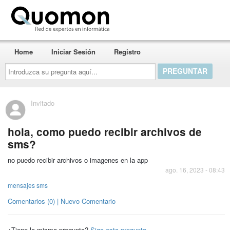
Quomon.es
Home
Iniciar Sesión
Registro
Introduzca
su
pregunta
aquí...
Invitado
hola, como puedo recibir archivos de
sms?
no puedo recibir archivos o imagenes en la app
ago. 16, 2023 - 08:43
mensajes sms
Comentarios (0) | Nuevo Comentario
¿Tiene la misma pregunta?
Siga esta pregunta