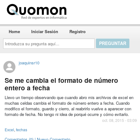
Quomon.es
Home
Iniciar Sesión
Registro
Introduzca
su
pregunta
aquí...
joaquinsr10
Se me cambia el formato de número
entero a fecha
Llevo un tiempo observando que cuando abro mis archivos de excel en
muchas celdas cambia el formato de número entero a fecha. Cuando
modifico el formato, guardo y cierro, al reabrirlo vuelve a aparecer con
formato de fecha. No tengo ni idea de porqué ocurre y cómo evitarlo.
oct. 08, 2015 - 03:09
Excel
,
fechas
Comentarios (0) | Nuevo Comentario