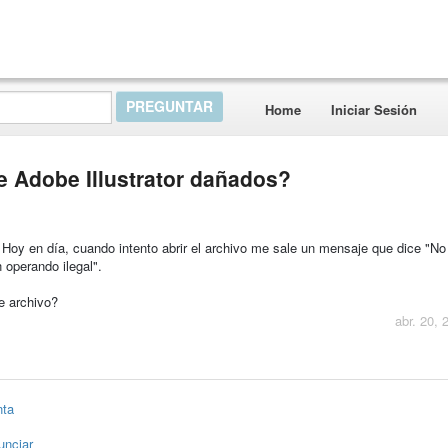
Home
Iniciar Sesión
e Adobe Illustrator dañados?
. Hoy en día, cuando intento abrir el archivo me sale un mensaje que dice "N
n operando ilegal".
e archivo?
abr. 20, 
nta
unciar