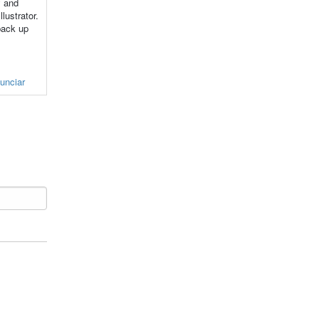
y and
llustrator.
 back up
unciar