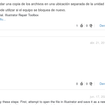
ar una copia de los archivos en una ubicación separada de la unidad 
de utilizar si el equipo se bloquea de nuevo.
al. Illustrator Repair Toolbox
lu...
1
0
Den
abr. 21, 20
0
0
Den
jun. 17, 20
 try these steps: First, attempt to open the file in Illustrator and save it as a new