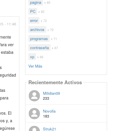
pagina
x 85
PC
x 82
error
x 72
15 - 11:46
archivos
x 72
amente
programas
x 71
Para ver
contraseña
x 67
e estaba
xp
x 66
Ver Más
s
seguridad
Recientemente Activos
tas
Milidian09
 para
233
Novolla
vos. El
183
os y, a
segúrese
Struk21