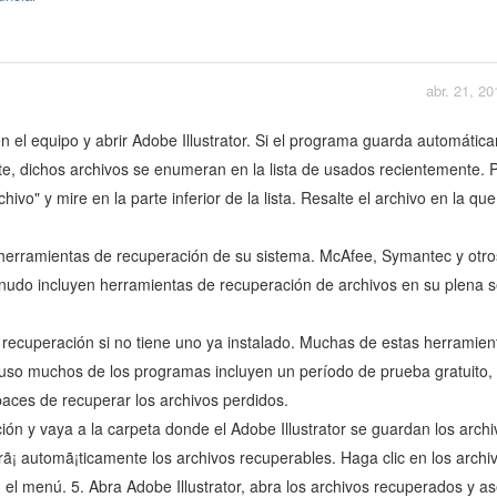
abr. 21, 20
en el equipo y abrir Adobe Illustrator. Si el programa guarda automátic
ente, dichos archivos se enumeran en la lista de usados recientemente. 
hivo" y mire en la parte inferior de la lista. Resalte el archivo en la qu
e herramientas de recuperación de su sistema. McAfee, Symantec y otro
enudo incluyen herramientas de recuperación de archivos en su plena 
 recuperación si no tiene uno ya instalado. Muchas de estas herramien
cluso muchos de los programas incluyen un período de prueba gratuito,
aces de recuperar los archivos perdidos.
ión y vaya a la carpeta donde el Adobe Illustrator se guardan los archi
¡ automã¡ticamente los archivos recuperables. Haga clic en los archiv
 el menú. 5. Abra Adobe Illustrator, abra los archivos recuperados y a