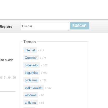
Buscar...
Registro
Temas
internet
x 414
Question
x 371
o se puede
ordenador
x 252
seguridad
x 190
2015 - 04:30
problema
x 182
optimización
x 122
windows
x 88
antivirus
x 86