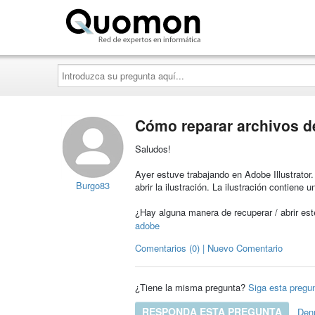
Quomon.es
Introduzca
su
pregunta
aquí...
Cómo reparar archivos d
Saludos!
Ayer estuve trabajando en Adobe Illustrator
Burgo83
abrir la ilustración. La ilustración contiene u
¿Hay alguna manera de recuperar / abrir est
adobe
Comentarios (0) | Nuevo Comentario
¿Tiene la misma pregunta?
Siga esta pregu
RESPONDA ESTA PREGUNTA
Den