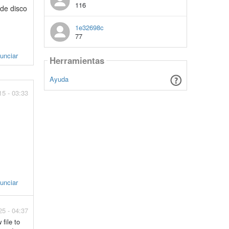
116
de disco
1e32698c
77
unciar
Herramientas
Ayuda
15 - 03:33
unciar
25 - 04:37
 file to