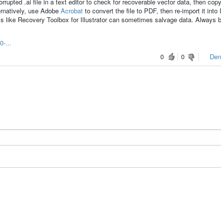
orrupted .ai file in a text editor to check for recoverable vector data, then cop
ternatively, use Adobe
Acrobat
to convert the file to PDF, then re-import it into I
y tools like Recovery Toolbox for Illustrator can sometimes salvage data. Always
0-...
0
0
Den