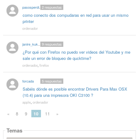
pasosperdidos
2
respuestas
como conecto dos compudaras en red para usar un mismo
printer
ordenador
janire_kukuxumusu
9
respuestas
¿Por qué con Firefox no puedo ver videos del Youtube y me
sale un error de bloqueo de qucktime?
ordenador
,
firefox
forcada
5
respuestas
Sabéis dónde es posible encontrar Drivers Para Max OSX
(10.4) para una impresora OKI C3100 ?
apple
,
ordenador
«
8
9
10
11
»
Temas