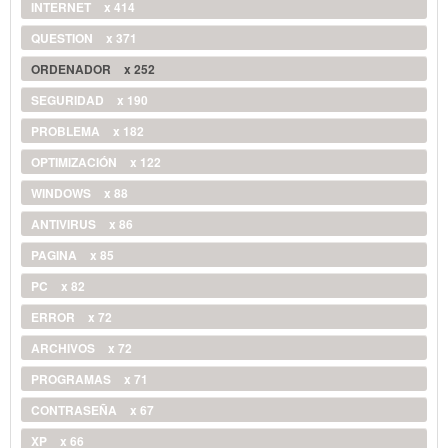
INTERNET
x 414
QUESTION
x 371
ORDENADOR
x 252
SEGURIDAD
x 190
PROBLEMA
x 182
OPTIMIZACIÓN
x 122
WINDOWS
x 88
ANTIVIRUS
x 86
PAGINA
x 85
PC
x 82
ERROR
x 72
ARCHIVOS
x 72
PROGRAMAS
x 71
CONTRASEÑA
x 67
XP
x 66