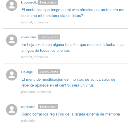
fcbconection
1
respuesta
El contenido que tengo en mi web ofrecido por un tercero me
consume mi transferencia de datos?
internet
,
ordenador
enlaontananza
0
respuestas
En hoja excel,con alguna función, que me solo la fecha mas
antigua de todos los clientes
internet
,
ordenador
luisjorge
4
respuestas
El menu de modificacion del monitor, se activa solo, de
repente aparece en el centro, sera un virus
problema
,
ordenador
sarribenal
1
respuesta
Como borrar los registros de la tarjeta externa de memoria
ordenador