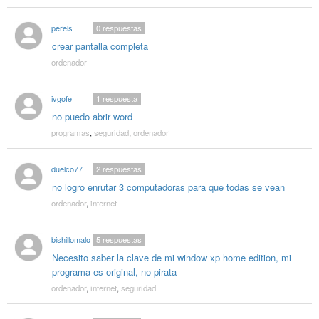
perels
0
respuestas
crear pantalla completa
ordenador
ivgofe
1
respuesta
no puedo abrir word
programas
,
seguridad
,
ordenador
duelco77
2
respuestas
no logro enrutar 3 computadoras para que todas se vean
ordenador
,
internet
bishillomalo
5
respuestas
Necesito saber la clave de mi window xp home edition, mi
programa es original, no pirata
ordenador
,
internet
,
seguridad