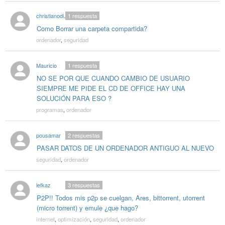
christianodiniz
1
respuesta
Como Borrar una carpeta compartida?
ordenador
,
seguridad
Mauricio
1
respuesta
NO SE POR QUE CUANDO CAMBIO DE USUARIO
SIEMPRE ME PIDE EL CD DE OFFICE HAY UNA
SOLUCIÓN PARA ESO ?
programas
,
ordenador
pousamar
2
respuestas
PASAR DATOS DE UN ORDENADOR ANTIGUO AL NUEVO
seguridad
,
ordenador
lefkaz
3
respuestas
P2P!! Todos mis p2p se cuelgan, Ares, bittorrent, utorrent
(micro torrent) y emule ¿que hago?
internet
,
optimización
,
seguridad
,
ordenador