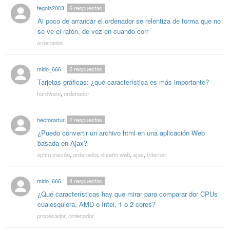
fegola2003
6
respuestas
Al poco de arrancar el ordenador se relentiza de forma que no
se ve el ratón, de vez en cuando corr
ordenador
mido_666
5
respuestas
Tarjetas gráficas: ¿qué característica es más importante?
hardware
,
ordenador
hectorarturoazuz
2
respuestas
¿Puedo convertir un archivo html en una aplicación Web
basada en Ajax?
optimización
,
ordenador
,
diseño web
,
ajax
,
internet
mido_666
4
respuestas
¿Qué características hay que mirar para comparar dor CPUs
cualesquiera, AMD o Intel, 1 o 2 cores?
procesador
,
ordenador