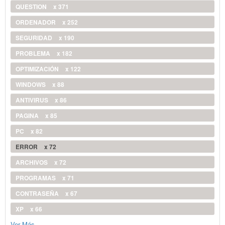
QUESTION
x 371
ORDENADOR
x 252
SEGURIDAD
x 190
PROBLEMA
x 182
OPTIMIZACIÓN
x 122
WINDOWS
x 88
ANTIVIRUS
x 86
PAGINA
x 85
PC
x 82
ERROR
x 72
ARCHIVOS
x 72
PROGRAMAS
x 71
CONTRASEÑA
x 67
XP
x 66
Ver Más