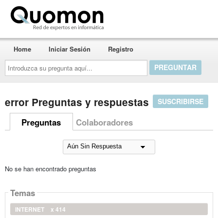
Quomon.es
Home
Iniciar Sesión
Registro
Introduzca
su
pregunta
aquí...
error Preguntas y respuestas
SUSCRIBIRSE
Preguntas
Colaboradores
No se han encontrado preguntas
Temas
INTERNET
x 414