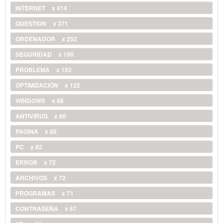
INTERNET
x 414
QUESTION
x 371
ORDENADOR
x 252
SEGURIDAD
x 190
PROBLEMA
x 182
OPTIMIZACIÓN
x 122
WINDOWS
x 88
ANTIVIRUS
x 86
PAGINA
x 85
PC
x 82
ERROR
x 72
ARCHIVOS
x 72
PROGRAMAS
x 71
CONTRASEÑA
x 67