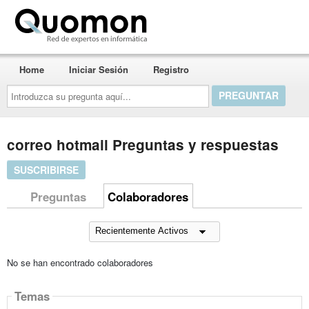
Quomon.es
Home
Iniciar Sesión
Registro
Introduzca
su
pregunta
aquí...
correo hotmail Preguntas y respuestas
SUSCRIBIRSE
Preguntas
Colaboradores
No se han encontrado colaboradores
Temas