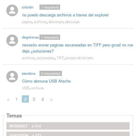
sirlorien
1
respuesta
no puedo descarga archivos a traves del explorer
pagina
,
archivos
,
descargar
,
descarga
diegotrenas
1
respuesta
necesito enviar paginas escaneadas en TIFF pero gmail no me
deja ¿soluciones?
archivos
,
escaneados
,
TIFF
,
exceso de tamaño
placidora
2
respuestas
Cómo abrouna USB Atache
USB
,
archivos
«
1
2
3
4
»
Temas
INTERNET
x 414
QUESTION
x 371