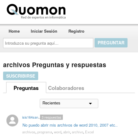
Quomon.es
Home
Iniciar Sesión
Registro
Introduzca
su
pregunta
aquí...
archivos Preguntas y respuestas
SUSCRIBIRSE
Preguntas
Colaboradores
isis164sanchez
3
respuestas
No puedo abrir mis archivos de word 2010, 2007 etc..
archivos
,
programa
,
word
,
abrir
,
archivo
,
Excel