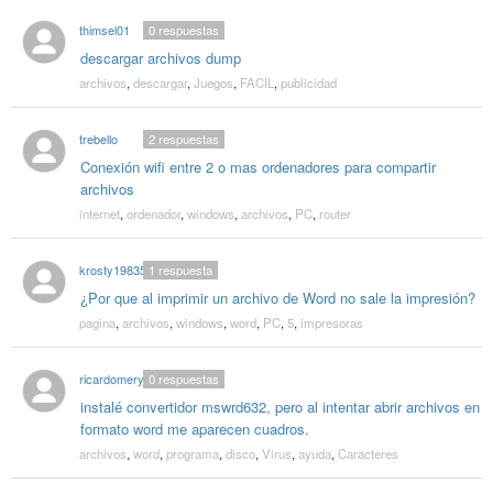
thimsel01
0
respuestas
descargar archivos dump
archivos
,
descargar
,
Juegos
,
FACIL
,
publicidad
trebello
2
respuestas
Conexión wifi entre 2 o mas ordenadores para compartir
archivos
internet
,
ordenador
,
windows
,
archivos
,
PC
,
router
krosty19835
1
respuesta
¿Por que al imprimir un archivo de Word no sale la impresión?
pagina
,
archivos
,
windows
,
word
,
PC
,
5
,
impresoras
ricardomery
0
respuestas
instalé convertidor mswrd632, pero al intentar abrir archivos en
formato word me aparecen cuadros.
archivos
,
word
,
programa
,
disco
,
Virus
,
ayuda
,
Caracteres