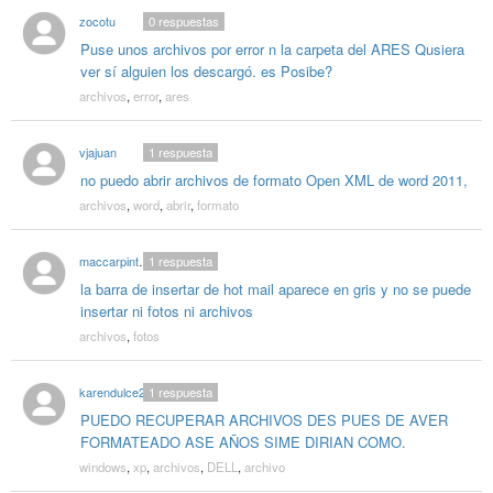
zocotu
0
respuestas
Puse unos archivos por error n la carpeta del ARES Qusiera
ver sí alguien los descargó. es Posibe?
archivos
,
error
,
ares
vjajuan
1
respuesta
no puedo abrir archivos de formato Open XML de word 2011,
archivos
,
word
,
abrir
,
formato
maccarpinteria
1
respuesta
la barra de insertar de hot mail aparece en gris y no se puede
insertar ni fotos ni archivos
archivos
,
fotos
karendulce20
1
respuesta
PUEDO RECUPERAR ARCHIVOS DES PUES DE AVER
FORMATEADO ASE AÑOS SIME DIRIAN COMO.
windows
,
xp
,
archivos
,
DELL
,
archivo