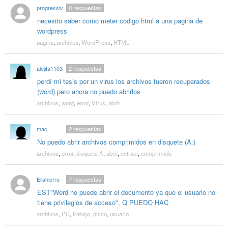
progressiverockmusic
0
respuestas
necesito saber como meter codigo html a una pagina de
wordpress
pagina
,
archivos
,
WordPress
,
HTML
alejita1103
2
respuestas
perdí mi tesis por un virus los archivos fueron recuperados
(word) pero ahora no puedo abrirlos
archivos
,
word
,
error
,
Virus
,
abrir
mac
2
respuestas
No puedo abrir archivos comprimidos en disquete (A:)
archivos
,
error
,
disquete A
,
abrir
,
extraer
,
comprimido
Eliahierro
7
respuestas
EST"Word no puede abrir el documento ya que el usuario no
tiene privilegios de acceso", Q PUEDO HAC
archivos
,
PC
,
trabajo
,
disco
,
usuario