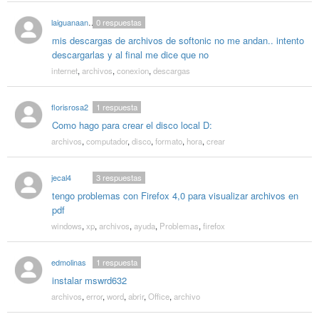
laiguanaandres
0
respuestas
mis descargas de archivos de softonic no me andan.. intento
descargarlas y al final me dice que no
internet
,
archivos
,
conexion
,
descargas
florisrosa2
1
respuesta
Como hago para crear el disco local D:
archivos
,
computador
,
disco
,
formato
,
hora
,
crear
jecal4
3
respuestas
tengo problemas con Firefox 4,0 para visualizar archivos en
pdf
windows
,
xp
,
archivos
,
ayuda
,
Problemas
,
firefox
edmolinas
1
respuesta
instalar mswrd632
archivos
,
error
,
word
,
abrir
,
Office
,
archivo