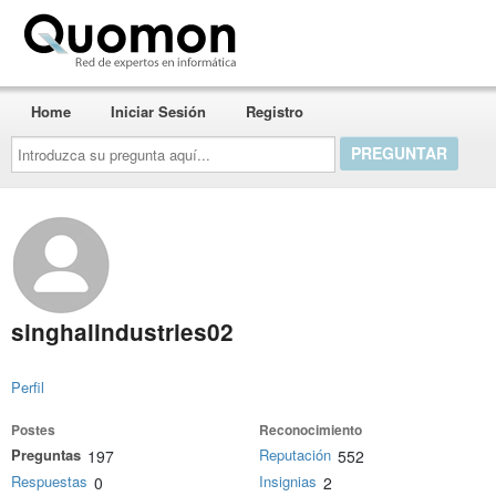
Quomon.es
Home
Iniciar Sesión
Registro
Introduzca
su
pregunta
aquí...
singhalindustries02
Perfil
Postes
Reconocimiento
Preguntas
Reputación
197
552
Respuestas
Insignias
0
2