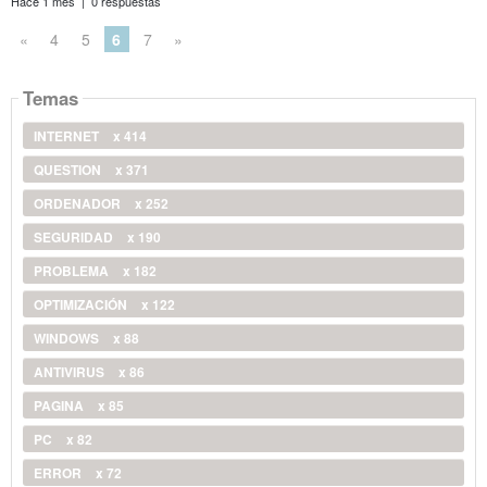
Hace 1 mes | 0 respuestas
«
4
5
6
7
»
Temas
INTERNET
x 414
QUESTION
x 371
ORDENADOR
x 252
SEGURIDAD
x 190
PROBLEMA
x 182
OPTIMIZACIÓN
x 122
WINDOWS
x 88
ANTIVIRUS
x 86
PAGINA
x 85
PC
x 82
ERROR
x 72