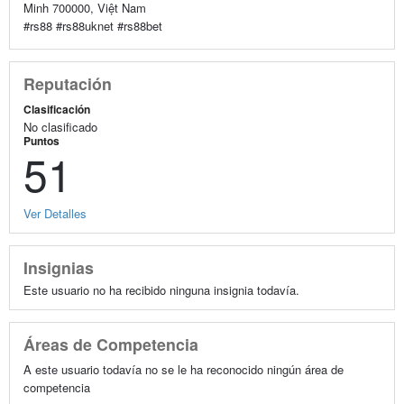
Minh 700000, Việt Nam
#rs88 #rs88uknet #rs88bet
Reputación
Clasificación
No clasificado
Puntos
51
Ver Detalles
Insignias
Este usuario no ha recibido ninguna insignia todavía.
Áreas de Competencia
A este usuario todavía no se le ha reconocido ningún área de
competencia