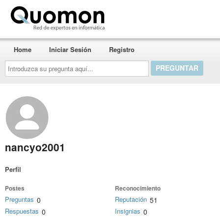
Quomon.es
Home
Iniciar Sesión
Registro
Introduzca
su
pregunta
aquí...
nancyo2001
Perfil
Postes
Reconocimiento
Preguntas
Reputación
0
51
Respuestas
Insignias
0
0