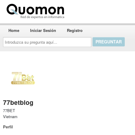
Quomon.es
Home
Iniciar Sesión
Registro
Introduzca
su
pregunta
aquí...
77betblog
77BET
Vietnam
Perfil