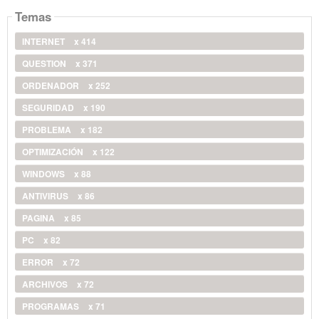
Temas
INTERNET
x 414
QUESTION
x 371
ORDENADOR
x 252
SEGURIDAD
x 190
PROBLEMA
x 182
OPTIMIZACIÓN
x 122
WINDOWS
x 88
ANTIVIRUS
x 86
PAGINA
x 85
PC
x 82
ERROR
x 72
ARCHIVOS
x 72
PROGRAMAS
x 71