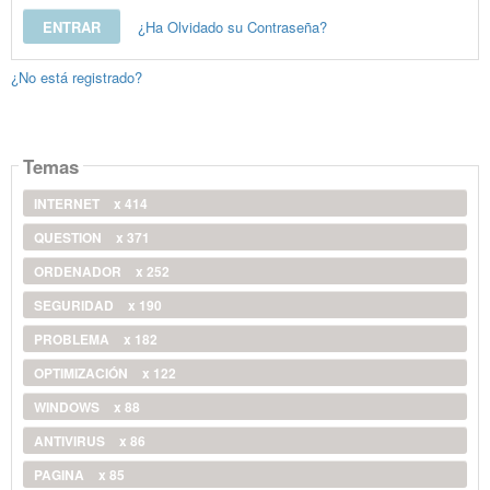
¿Ha Olvidado su Contraseña?
¿No está registrado?
Temas
INTERNET
x 414
QUESTION
x 371
ORDENADOR
x 252
SEGURIDAD
x 190
PROBLEMA
x 182
OPTIMIZACIÓN
x 122
WINDOWS
x 88
ANTIVIRUS
x 86
PAGINA
x 85