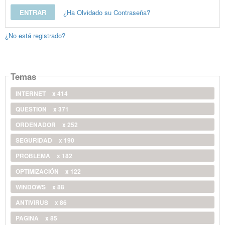
¿Ha Olvidado su Contraseña?
¿No está registrado?
Temas
INTERNET
x 414
QUESTION
x 371
ORDENADOR
x 252
SEGURIDAD
x 190
PROBLEMA
x 182
OPTIMIZACIÓN
x 122
WINDOWS
x 88
ANTIVIRUS
x 86
PAGINA
x 85