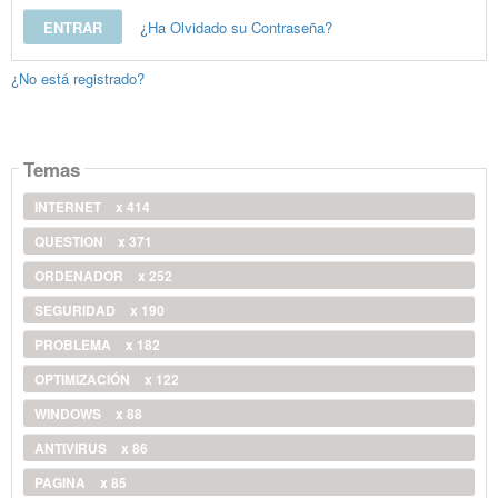
¿Ha Olvidado su Contraseña?
¿No está registrado?
Temas
INTERNET
x 414
QUESTION
x 371
ORDENADOR
x 252
SEGURIDAD
x 190
PROBLEMA
x 182
OPTIMIZACIÓN
x 122
WINDOWS
x 88
ANTIVIRUS
x 86
PAGINA
x 85