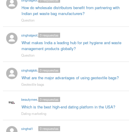
singhalgeotextitle
0
respuestas
How do wholesale distributors benefit from partnering with
Indian pet waste bag manufacturers?
Question
singhalgeotextitle
0
respuestas
What makes India a leading hub for pet hygiene and waste
management products globally?
Question
singhalglobal003
0
respuestas
What are the major advantages of using geotextile bags?
Geotextile bags
beautymeetrich
0
respuestas
Which is the best high-end dating platform in the USA?
Dating marketing
singhal1
0
respuestas