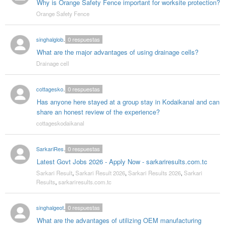
Why is Orange Safety Fence important for worksite protection?
Orange Safety Fence
singhalglobal003
0
respuestas
What are the major advantages of using drainage cells?
Drainage cell
cottageskodaikanal
0
respuestas
Has anyone here stayed at a group stay in Kodaikanal and can
share an honest review of the experience?
cottageskodaikanal
SarkariResultstc
0
respuestas
Latest Govt Jobs 2026 - Apply Now - sarkariresults.com.tc
Sarkari Result
,
Sarkari Result 2026
,
Sarkari Results 2026
,
Sarkari
Results
,
sarkariresults.com.tc
singhalgeotextitle
0
respuestas
What are the advantages of utilizing OEM manufacturing