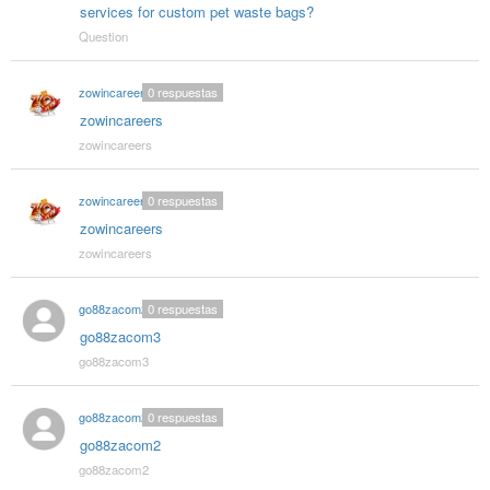
services for custom pet waste bags?
Question
zowincareers
0
respuestas
zowincareers
zowincareers
zowincareers
0
respuestas
zowincareers
zowincareers
go88zacom2
0
respuestas
go88zacom3
go88zacom3
go88zacom2
0
respuestas
go88zacom2
go88zacom2