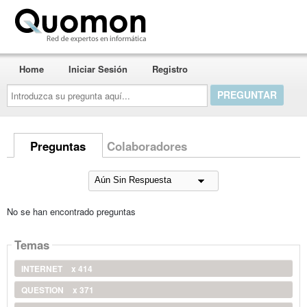
Quomon.es
Home
Iniciar Sesión
Registro
Introduzca
su
pregunta
aquí...
Preguntas
Colaboradores
No se han encontrado preguntas
Temas
INTERNET
x 414
QUESTION
x 371