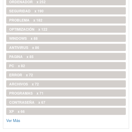
ORDENADOR
x 252
SEGURIDAD
x 190
PROBLEMA
x 182
OPTIMIZACIÓN
x 122
WINDOWS
x 88
ANTIVIRUS
x 86
PAGINA
x 85
PC
x 82
ERROR
x 72
ARCHIVOS
x 72
PROGRAMAS
x 71
CONTRASEÑA
x 67
XP
x 66
Ver Más